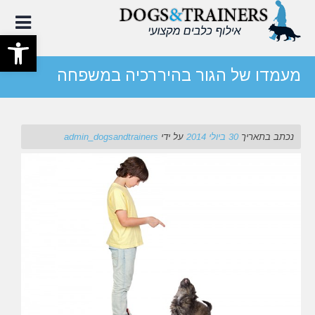
עבור
לתוכן
פתח סרגל
מעמדו של הגור בהיררכיה במשפחה
נכתב בתאריך
30 ביולי 2014
על ידי
admin_dogsandtrainers